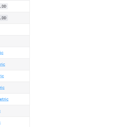
.DD
.DD
ic
ric
ic
ric
tric
c
c