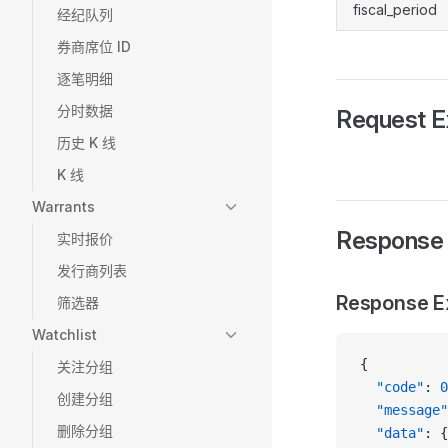
fiscal_period
经纪队列
券商席位 ID
逐笔明细
分时数据
Request 
历史 K 线
K 线
Warrants
Response
实时报价
发行商列表
Response E
筛选器
Watchlist
{
关注分组
  "code"
: 
0
创建分组
  "message"
删除分组
  "data"
: {