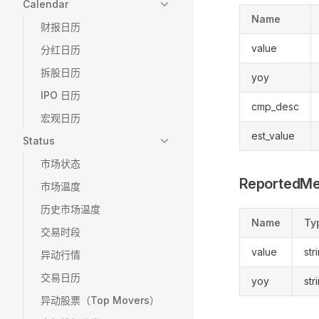
Calendar
Name
财报日历
value
分红日历
拆股日历
yoy
IPO 日历
cmp_desc
宏观日历
est_value
Status
市场状态
ReportedMe
市场温度
历史市场温度
Name
Ty
交易时段
value
str
异动行情
交易日历
yoy
str
异动股票（Top Movers）