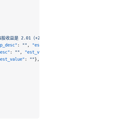
股收益是 2.01（+21.82%）。"
,
p_desc"
: 
""
, 
"est_value"
: 
""
},
esc"
: 
""
, 
"est_value"
: 
""
},
est_value"
: 
""
},