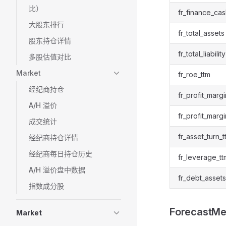
比）
fr_finance_ca
大股东排行
fr_total_assets
股东持仓详情
fr_total_liability
多股估值对比
Market
fr_roe_ttm
经纪商持仓
fr_profit_margi
A/H 溢价
fr_profit_margi
成交统计
fr_asset_turn_t
经纪商持仓详情
经纪商每日持仓历史
fr_leverage_tt
A/H 溢价盘中数据
fr_debt_assets
指数成分股
ForecastMe
Market