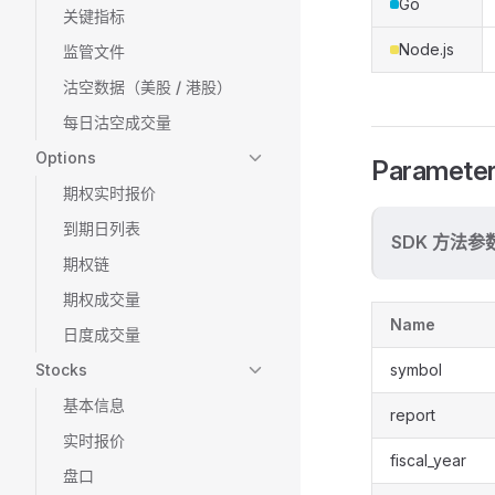
Go
关键指标
Node.js
监管文件
沽空数据（美股 / 港股）
每日沽空成交量
Options
Paramete
期权实时报价
到期日列表
SDK 方法参
期权链
期权成交量
Name
日度成交量
Stocks
symbol
基本信息
report
实时报价
fiscal_year
盘口