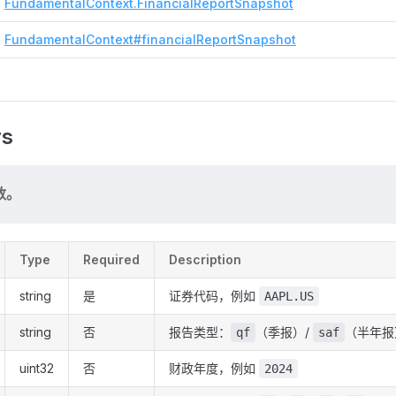
FundamentalContext.FinancialReportSnapshot
FundamentalContext#financialReportSnapshot
rs
数。
Type
Required
Description
string
是
证券代码，例如
AAPL.US
string
否
报告类型：
（季报）/
（半年报
qf
saf
uint32
否
财政年度，例如
2024