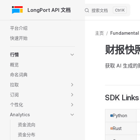
LongPort API 文档
搜索文档
K
跳转到内容
Sidebar Navigation
平台介绍
主页
/
Fundamental
快速开始
财报快照
行情
概览
获取 AI 生成
命名词典
拉取
订阅
SDK Links
个性化
Analytics
Python
资金流向
Rust
资金分布