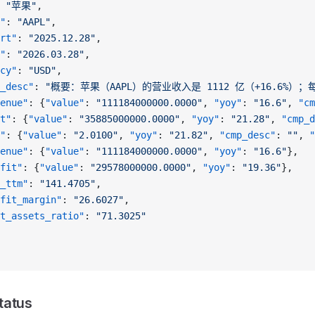
 
"苹果"
,
"
: 
"AAPL"
,
rt"
: 
"2025.12.28"
,
"
: 
"2026.03.28"
,
cy"
: 
"USD"
,
_desc"
: 
"概要：苹果（AAPL）的营业收入是 1112 亿（+16.6%）；每
enue"
: {
"value"
: 
"111184000000.0000"
, 
"yoy"
: 
"16.6"
, 
"cm
t"
: {
"value"
: 
"35885000000.0000"
, 
"yoy"
: 
"21.28"
, 
"cmp_d
"
: {
"value"
: 
"2.0100"
, 
"yoy"
: 
"21.82"
, 
"cmp_desc"
: 
""
, 
"
enue"
: {
"value"
: 
"111184000000.0000"
, 
"yoy"
: 
"16.6"
},
fit"
: {
"value"
: 
"29578000000.0000"
, 
"yoy"
: 
"19.36"
},
_ttm"
: 
"141.4705"
,
fit_margin"
: 
"26.6027"
,
t_assets_ratio"
: 
"71.3025"
tatus