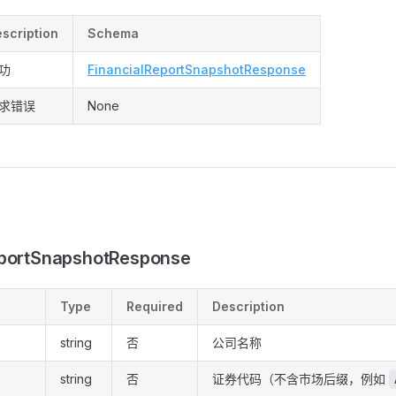
scription
Schema
功
FinancialReportSnapshotResponse
求错误
None
eportSnapshotResponse
Type
Required
Description
string
否
公司名称
string
否
证券代码（不含市场后缀，例如