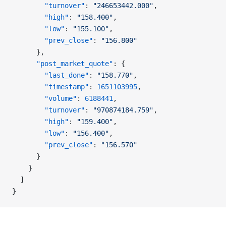
        "turnover"
: 
"246653442.000"
,
        "high"
: 
"158.400"
,
        "low"
: 
"155.100"
,
        "prev_close"
: 
"156.800"
      },
      "post_market_quote"
: {
        "last_done"
: 
"158.770"
,
        "timestamp"
: 
1651103995
,
        "volume"
: 
6188441
,
        "turnover"
: 
"970874184.759"
,
        "high"
: 
"159.400"
,
        "low"
: 
"156.400"
,
        "prev_close"
: 
"156.570"
      }
    }
  ]
}