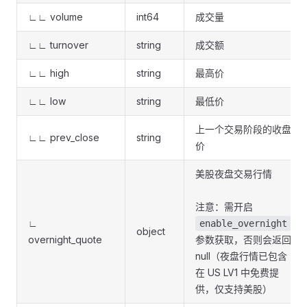
∟∟ volume
int64
成交量
∟∟ turnover
string
成交额
∟∟ high
string
最高价
∟∟ low
string
最低价
上一个交易阶段的收盘
∟∟ prev_close
string
价
美股夜盘交易行情
注意：需开启
∟
enable_overnight
object
overnight_quote
参数获取，否则会返回
null（夜盘行情已包含
在 US LV1 中免费提
供，仅支持美股）