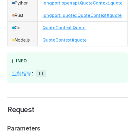
Python
longport.openapi.QuoteContext.quote
Rust
longport::quote::QuoteContext#quote
Go
QuoteContext.Quote
Node.js
QuoteContext#quote
ℹ️
INFO
业务指令
：
11
Request
Parameters