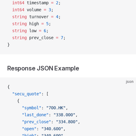
  int64
 timestamp 
=
 2
;
  int64
 volume 
=
 3
;
  string
 turnover 
=
 4
;
  string
 high 
=
 5
;
  string
 low 
=
 6
;
  string
 prev_close 
=
 7
;
}
Response JSON Example
json
{
  "secu_quote"
: [
    {
      "symbol"
: 
"700.HK"
,
      "last_done"
: 
"338.000"
,
      "prev_close"
: 
"334.800"
,
      "open"
: 
"340.600"
,
      "high"
: 
"340.600"
,