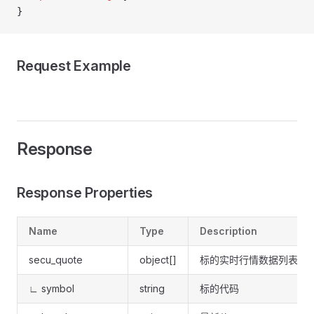
}
Request Example
Response
Response Properties
Name
Type
Description
secu_quote
object[]
标的实时行情数据列表
∟ symbol
string
标的代码