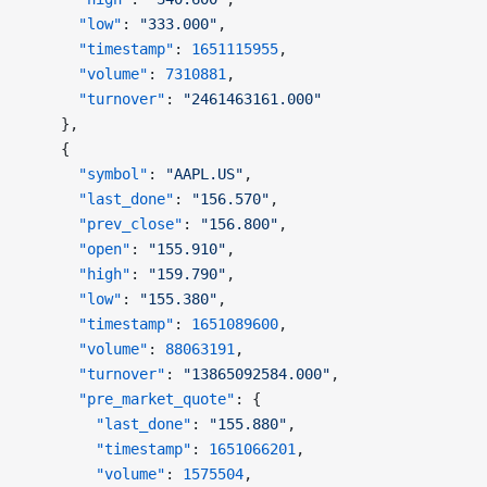
      "low"
: 
"333.000"
,
      "timestamp"
: 
1651115955
,
      "volume"
: 
7310881
,
      "turnover"
: 
"2461463161.000"
    },
    {
      "symbol"
: 
"AAPL.US"
,
      "last_done"
: 
"156.570"
,
      "prev_close"
: 
"156.800"
,
      "open"
: 
"155.910"
,
      "high"
: 
"159.790"
,
      "low"
: 
"155.380"
,
      "timestamp"
: 
1651089600
,
      "volume"
: 
88063191
,
      "turnover"
: 
"13865092584.000"
,
      "pre_market_quote"
: {
        "last_done"
: 
"155.880"
,
        "timestamp"
: 
1651066201
,
        "volume"
: 
1575504
,