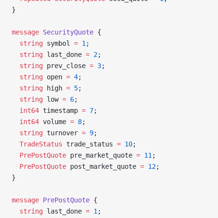
}
message
 SecurityQuote
 {
  string
 symbol 
=
 1
;
  string
 last_done 
=
 2
;
  string
 prev_close 
=
 3
;
  string
 open 
=
 4
;
  string
 high 
=
 5
;
  string
 low 
=
 6
;
  int64
 timestamp 
=
 7
;
  int64
 volume 
=
 8
;
  string
 turnover 
=
 9
;
  TradeStatus
 trade_status 
=
 10
;
  PrePostQuote
 pre_market_quote 
=
 11
;
  PrePostQuote
 post_market_quote 
=
 12
;
}
message
 PrePostQuote
 {
  string
 last_done 
=
 1
;