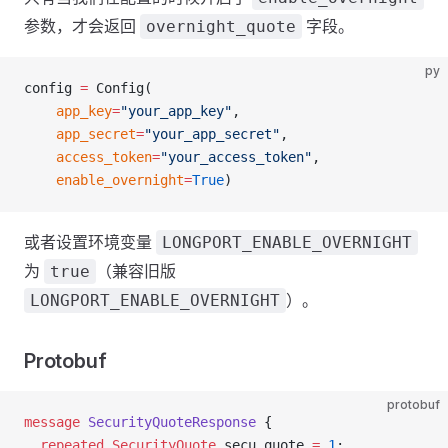
参数，才会返回
字段。
overnight_quote
py
config 
=
 Config(
    app_key
=
"your_app_key"
,
    app_secret
=
"your_app_secret"
,
    access_token
=
"your_access_token"
,
    enable_overnight
=
True
)
或者设置环境变量
LONGPORT_ENABLE_OVERNIGHT
为
（兼容旧版
true
）。
LONGPORT_ENABLE_OVERNIGHT
Protobuf
protobuf
message
 SecurityQuoteResponse
 {
  repeated
 SecurityQuote
 secu_quote 
=
 1
;