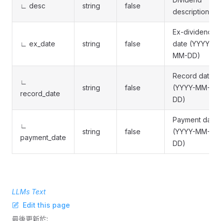
∟ desc
string
false
description
Ex-dividend
∟ ex_date
string
false
date (YYYY-
MM-DD)
Record date
∟
string
false
(YYYY-MM-
record_date
DD)
Payment date
∟
string
false
(YYYY-MM-
payment_date
DD)
LLMs Text
Edit this page
最後更新於: