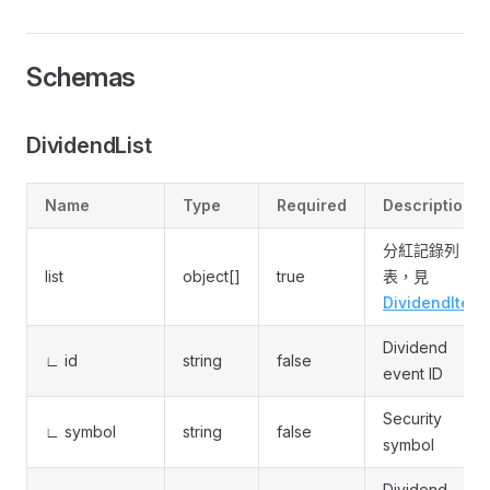
Schemas
DividendList
Name
Type
Required
Description
分紅記錄列
list
object[]
true
表，見
DividendItem
Dividend
∟ id
string
false
event ID
Security
∟ symbol
string
false
symbol
Dividend