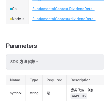
Go
FundamentalContext.DividendDetail
Node.js
FundamentalContext#dividendDetail
Parameters
SDK 方法參數。
Name
Type
Required
Description
證券代碼，例如
symbol
string
是
AAPL.US