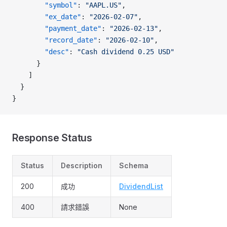
        "symbol"
: 
"AAPL.US"
,
        "ex_date"
: 
"2026-02-07"
,
        "payment_date"
: 
"2026-02-13"
,
        "record_date"
: 
"2026-02-10"
,
        "desc"
: 
"Cash dividend 0.25 USD"
      }
    ]
  }
}
Response Status
Status
Description
Schema
200
成功
DividendList
400
請求錯誤
None