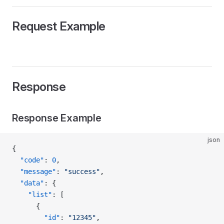
Request Example
Response
Response Example
json
{
  "code"
: 
0
,
  "message"
: 
"success"
,
  "data"
: {
    "list"
: [
      {
        "id"
: 
"12345"
,