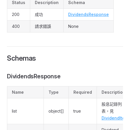
Status
Description
Schema
200
成功
DividendsResponse
400
請求錯誤
None
Schemas
DividendsResponse
Name
Type
Required
Description
股息記錄列
list
object[]
true
表，見
DividendItem
Dividend