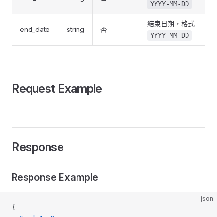
YYYY-MM-DD
結束日期，格式
end_date
string
否
YYYY-MM-DD
Request Example
Response
Response Example
json
{