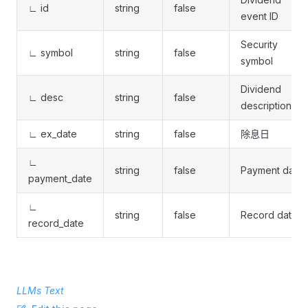
∟ id
string
false
event ID
Security
∟ symbol
string
false
symbol
Dividend
∟ desc
string
false
description
∟ ex_date
string
false
除息日
∟
string
false
Payment date
payment_date
∟
string
false
Record date
record_date
LLMs Text