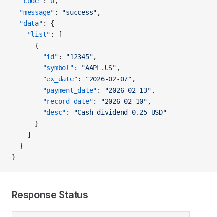
  "code"
: 
0
,
  "message"
: 
"success"
,
  "data"
: {
    "list"
: [
      {
        "id"
: 
"12345"
,
        "symbol"
: 
"AAPL.US"
,
        "ex_date"
: 
"2026-02-07"
,
        "payment_date"
: 
"2026-02-13"
,
        "record_date"
: 
"2026-02-10"
,
        "desc"
: 
"Cash dividend 0.25 USD"
      }
    ]
  }
}
Response Status