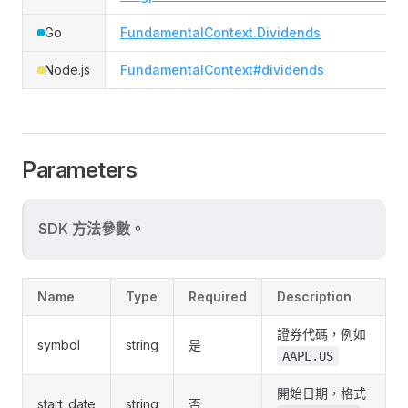
Go
FundamentalContext.Dividends
Node.js
FundamentalContext#dividends
Parameters
SDK 方法參數。
Name
Type
Required
Description
證券代碼，例如
symbol
string
是
AAPL.US
開始日期，格式
start_date
string
否