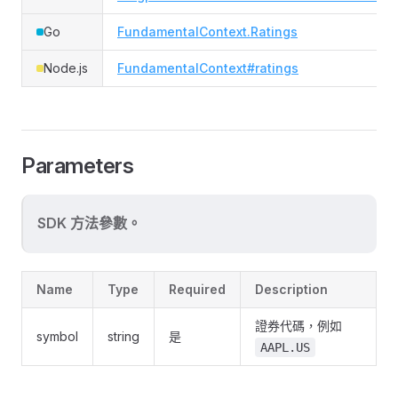
Go
FundamentalContext.Ratings
Node.js
FundamentalContext#ratings
Parameters
SDK 方法參數。
Name
Type
Required
Description
證券代碼，例如
symbol
string
是
AAPL.US