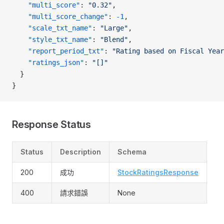
    "multi_score"
: 
"0.32"
,
    "multi_score_change"
: 
-1
,
    "scale_txt_name"
: 
"Large"
,
    "style_txt_name"
: 
"Blend"
,
    "report_period_txt"
: 
"Rating based on Fiscal Year
    "ratings_json"
: 
"[]"
  }
}
Response Status
Status
Description
Schema
200
成功
StockRatingsResponse
400
請求錯誤
None