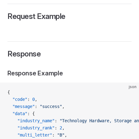
Request Example
Response
Response Example
json
{
  "code"
: 
0
,
  "message"
: 
"success"
,
  "data"
: {
    "industry_name"
: 
"Technology Hardware, Storage an
    "industry_rank"
: 
2
,
    "multi_letter"
: 
"B"
,