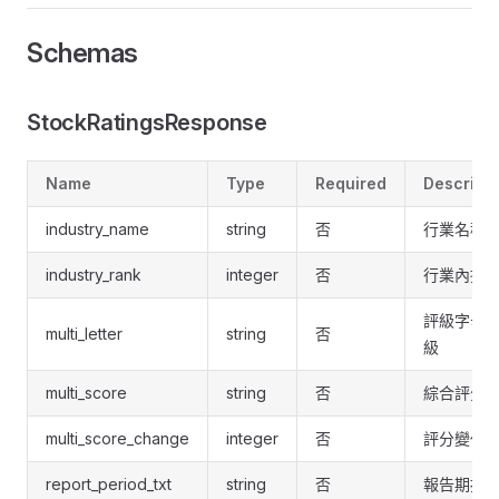
Schemas
StockRatingsResponse
Name
Type
Required
Descripti
industry_name
string
否
行業名稱
industry_rank
integer
否
行業內排
評級字母
multi_letter
string
否
級
multi_score
string
否
綜合評分
multi_score_change
integer
否
評分變化
report_period_txt
string
否
報告期描