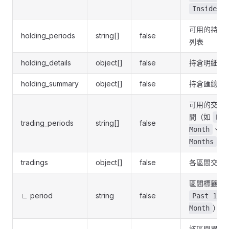
Insider
可用的持倉
holding_periods
string[]
false
列表
holding_details
object[]
false
持倉明細記
holding_summary
object[]
false
持倉匯總記
可用的交易
間（如
Pas
trading_periods
string[]
false
、
Month
P
）
Months
tradings
object[]
false
各區間交易
區間標籤（
∟ period
string
false
Past 1
）
Month
該區間累計