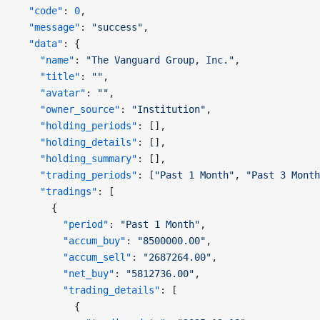
  "code"
: 
0
,
  "message"
: 
"success"
,
  "data"
: {
    "name"
: 
"The Vanguard Group, Inc."
,
    "title"
: 
""
,
    "avatar"
: 
""
,
    "owner_source"
: 
"Institution"
,
    "holding_periods"
: [],
    "holding_details"
: [],
    "holding_summary"
: [],
    "trading_periods"
: [
"Past 1 Month"
, 
"Past 3 Month
    "tradings"
: [
      {
        "period"
: 
"Past 1 Month"
,
        "accum_buy"
: 
"8500000.00"
,
        "accum_sell"
: 
"2687264.00"
,
        "net_buy"
: 
"5812736.00"
,
        "trading_details"
: [
          {