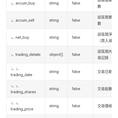
∟ accum_buy
string
false
數
該區間累計
∟ accum_sell
string
false
數
該區間淨買
∟ net_buy
string
false
（買入減賣
該區間內的
∟ trading_details
object[]
false
易記錄
∟ ∟
string
false
交易日期
trading_date
∟ ∟
string
false
交易股數
trading_shares
∟ ∟
string
false
交易價格
trading_price