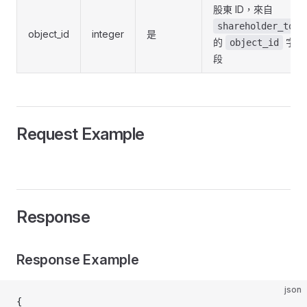
股東 ID，來自
shareholder_top
object_id
integer
是
的
字
object_id
段
Request Example
Response
Response Example
json
{