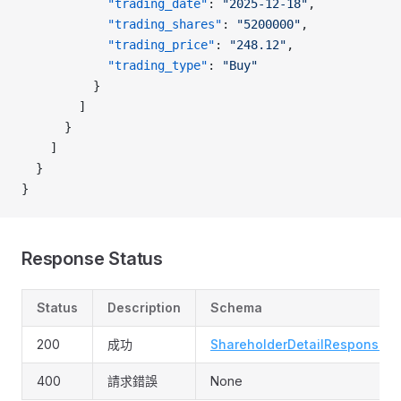
            "trading_date"
: 
"2025-12-18"
,
            "trading_shares"
: 
"5200000"
,
            "trading_price"
: 
"248.12"
,
            "trading_type"
: 
"Buy"
          }
        ]
      }
    ]
  }
}
Response Status
Status
Description
Schema
200
成功
ShareholderDetailResponse
400
請求錯誤
None