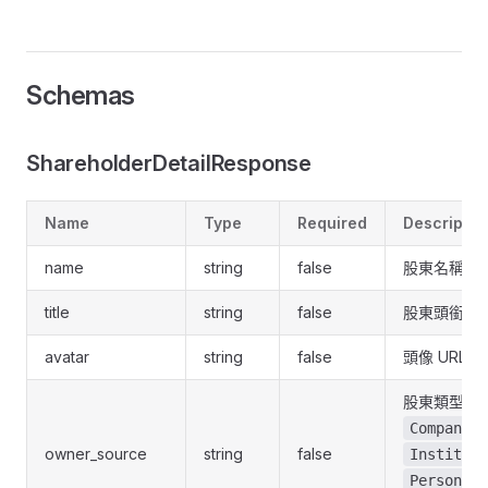
Schemas
ShareholderDetailResponse
Name
Type
Required
Descriptio
name
string
false
股東名稱
title
string
false
股東頭銜 / 
avatar
string
false
頭像 URL
股東類型：
Company
owner_source
string
false
Instituti
、
Person