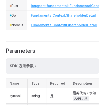
Rust
longport::fundamental::FundamentalContext#
Go
FundamentalContext.ShareholderDetail
Node.js
FundamentalContext#shareholderDetail
Parameters
SDK 方法參數。
Name
Type
Required
Description
證券代碼，例如
symbol
string
是
AAPL.US