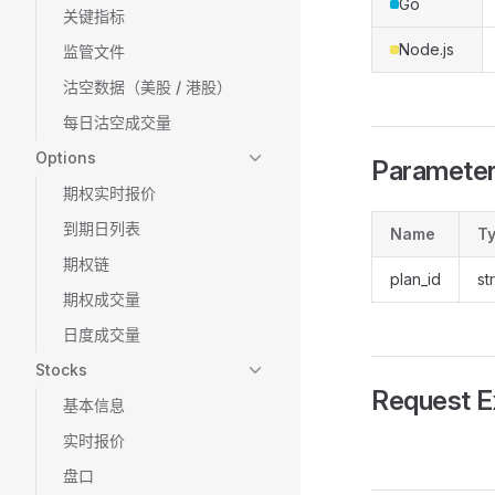
Go
关键指标
Node.js
监管文件
沽空数据（美股 / 港股）
每日沽空成交量
Options
Paramete
期权实时报价
到期日列表
Name
T
期权链
plan_id
st
期权成交量
日度成交量
Stocks
Request 
基本信息
实时报价
盘口