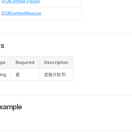
DCAContext.Pause
DCAContext#pause
rs
ype
Required
Description
ring
是
定投计划 ID
Example