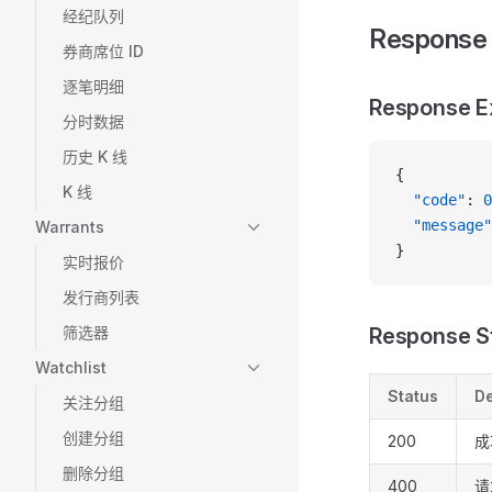
经纪队列
Response
券商席位 ID
逐笔明细
Response E
分时数据
历史 K 线
{
K 线
  "code"
: 
0
  "message"
Warrants
}
实时报价
发行商列表
筛选器
Response S
Watchlist
Status
De
关注分组
创建分组
200
成
删除分组
400
请