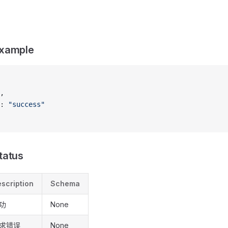
xample
,
: 
"success"
tatus
scription
Schema
功
None
求错误
None