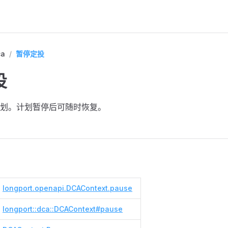
ca
/
暂停定投
投
划。计划暂停后可随时恢复。
longport.openapi.DCAContext.pause
longport::dca::DCAContext#pause