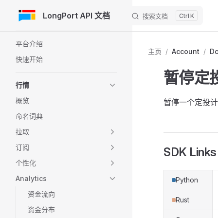
LongPort API 文档
搜索文档
K
跳转到内容
Sidebar Navigation
平台介绍
主页
/
Account
/
D
快速开始
暂停定
行情
概览
暂停一个定投计
命名词典
拉取
订阅
SDK Links
个性化
Analytics
Python
资金流向
Rust
资金分布