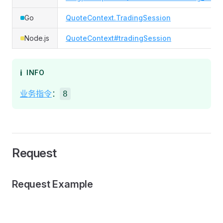
Go
QuoteContext.TradingSession
Node.js
QuoteContext#tradingSession
ℹ️
INFO
业务指令
：
8
Request
Request Example