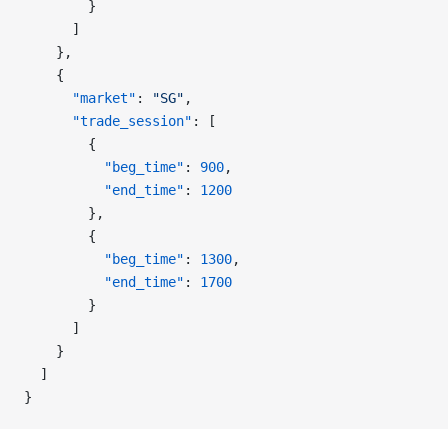
        }
      ]
    },
    {
      "market"
: 
"SG"
,
      "trade_session"
: [
        {
          "beg_time"
: 
900
,
          "end_time"
: 
1200
        },
        {
          "beg_time"
: 
1300
,
          "end_time"
: 
1700
        }
      ]
    }
  ]
}