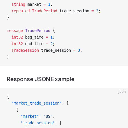
  string
 market 
=
 1
;
  repeated
 TradePeriod
 trade_session 
=
 2
;
}
message
 TradePeriod
 {
  int32
 beg_time 
=
 1
;
  int32
 end_time 
=
 2
;
  TradeSession
 trade_session 
=
 3
;
}
Response JSON Example
json
{
  "market_trade_session"
: [
    {
      "market"
: 
"US"
,
      "trade_session"
: [