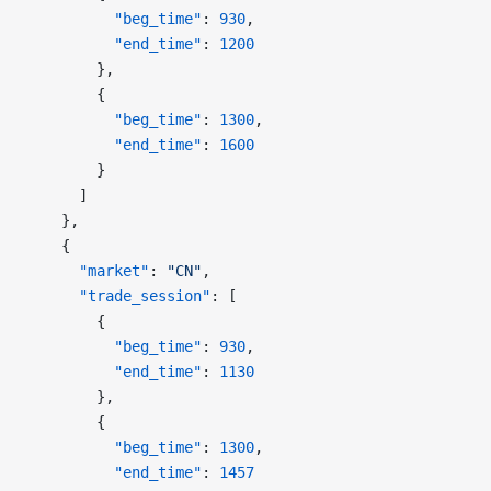
          "beg_time"
: 
930
,
          "end_time"
: 
1200
        },
        {
          "beg_time"
: 
1300
,
          "end_time"
: 
1600
        }
      ]
    },
    {
      "market"
: 
"CN"
,
      "trade_session"
: [
        {
          "beg_time"
: 
930
,
          "end_time"
: 
1130
        },
        {
          "beg_time"
: 
1300
,
          "end_time"
: 
1457