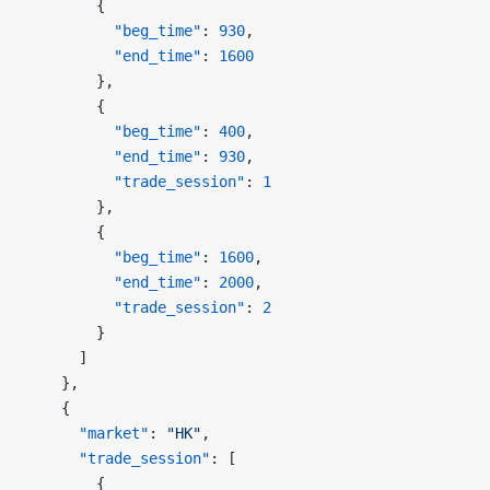
        {
          "beg_time"
: 
930
,
          "end_time"
: 
1600
        },
        {
          "beg_time"
: 
400
,
          "end_time"
: 
930
,
          "trade_session"
: 
1
        },
        {
          "beg_time"
: 
1600
,
          "end_time"
: 
2000
,
          "trade_session"
: 
2
        }
      ]
    },
    {
      "market"
: 
"HK"
,
      "trade_session"
: [
        {