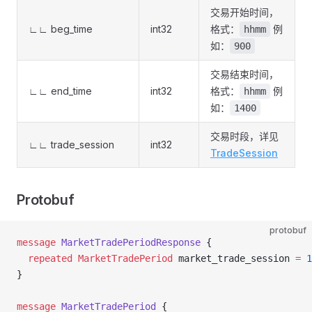
交易开始时间，
∟∟ beg_time
int32
格式：
例
hhmm
如：
900
交易结束时间，
∟∟ end_time
int32
格式：
例
hhmm
如：
1400
交易时段，详见
∟∟ trade_session
int32
TradeSession
Protobuf
protobuf
message
 MarketTradePeriodResponse
 {
  repeated
 MarketTradePeriod
 market_trade_session 
=
 1
}
message
 MarketTradePeriod
 {