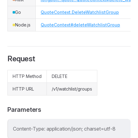
Go
QuoteContext.DeleteWatchlistGroup
Node.js
QuoteContext#deleteWatchlistGroup
Request
HTTP Method
DELETE
HTTP URL
/v1/watchlist/groups
Parameters
Content-Type: application/json; charset=utf-8