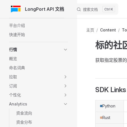
LongPort API 文档
搜索文档
K
跳转到内容
Sidebar Navigation
平台介绍
主页
/
Content
/
To
快速开始
标的社
行情
概览
获取指定股票
命名词典
拉取
订阅
SDK Links
个性化
Analytics
Python
资金流向
Rust
资金分布