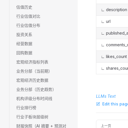
估值历史
∟ description
行业估值对比
∟ url
行业估值分布
∟ published_a
投资关系
经营数据
∟ comments_
回购数据
∟ likes_count
宏观经济指标列表
∟ shares_cou
业务分部（当前期）
宏观经济历史数据
业务分部（历史趋势）
LLMs Text
机构评级分布时间线
Edit this pag
行业排行榜
行业子板块层级树
Pager
财报快照（AI 摘要 + 预测对
上一页