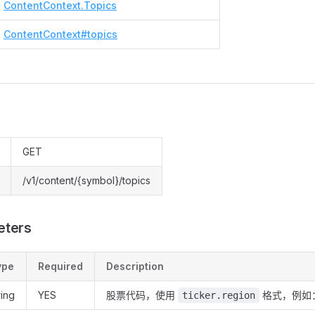
ContentContext.Topics
ContentContext#topics
GET
/v1/content/{symbol}/topics
eters
ype
Required
Description
ring
YES
股票代码，使用
格式，例如
ticker.region