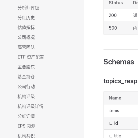
Status
De
分析师评级
200
返
分红历史
估值指标
500
内
公司概况
高管团队
ETF 资产配置
Schemas
主要股东
基金持仓
topics_res
公司行动
机构评级
Name
机构评级详情
items
分红详情
∟ id
EPS 预测
机构共识
∟ title