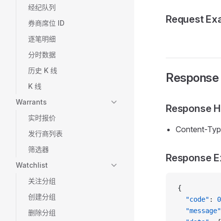
经纪队列
Request Ex
券商席位 ID
逐笔明细
分时数据
历史 K 线
Response
K 线
Warrants
Response H
实时报价
Content-Type
发行商列表
筛选器
Response E
Watchlist
关注分组
{
创建分组
  "code"
: 
0
  "message"
删除分组