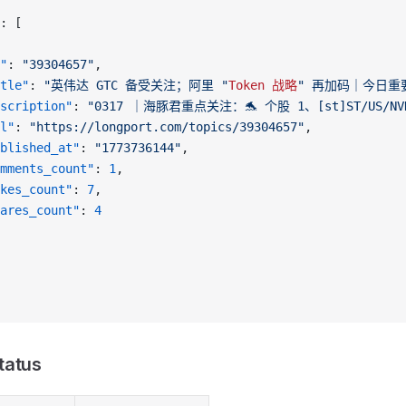
: [
"
: 
"39304657"
,
tle"
: 
"英伟达 GTC 备受关注；阿里 "
Token
 战略
" 再加码｜今日重
scription"
: 
"0317 ｜海豚君重点关注：🐬 个股 1、[st]ST/US/
l"
: 
"https://longport.com/topics/39304657"
,
blished_at"
: 
"1773736144"
,
mments_count"
: 
1
,
kes_count"
: 
7
,
ares_count"
: 
4
tatus