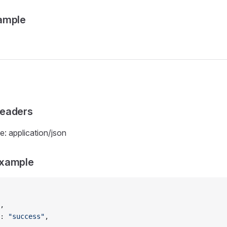
ample
eaders
: application/json
xample
,
: 
"success"
,