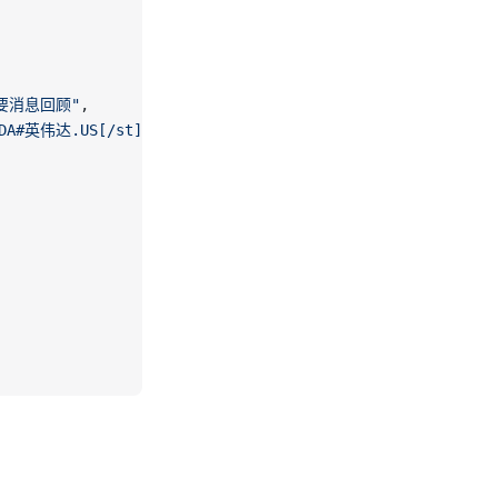
要消息回顾"
,
NVDA#英伟达.US[/st] 英伟达 GTC 2026 大会正式开幕，英伟达创始