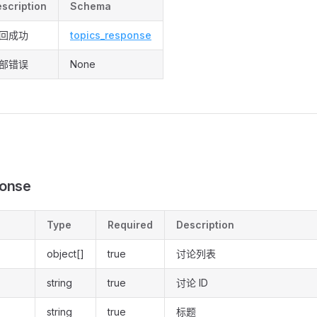
scription
Schema
回成功
topics_response
部错误
None
ponse
Type
Required
Description
object[]
true
讨论列表
string
true
讨论 ID
string
true
标题