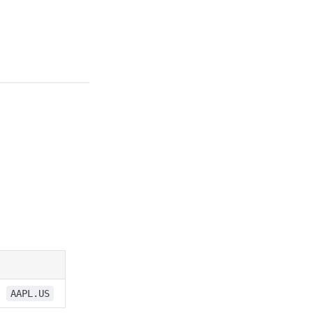
：
AAPL.US