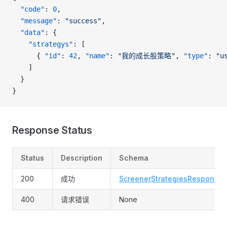
  "code"
: 
0
,
  "message"
: 
"success"
,
  "data"
: {
    "strategys"
: [
      { 
"id"
: 
42
, 
"name"
: 
"我的成长股策略"
, 
"type"
: 
"u
    ]
  }
}
Response Status
Status
Description
Schema
200
成功
ScreenerStrategiesResponse
400
请求错误
None