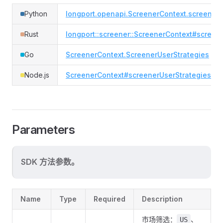
Python
longport.openapi.ScreenerContext.screener_
Rust
longport::screener::ScreenerContext#screene
Go
ScreenerContext.ScreenerUserStrategies
Node.js
ScreenerContext#screenerUserStrategies
Parameters
SDK 方法参数。
Name
Type
Required
Description
市场筛选：
、
US