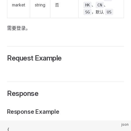
market
string
否
、
、
HK
CN
，默认
SG
US
需要登录。
Request Example
Response
Response Example
json
{