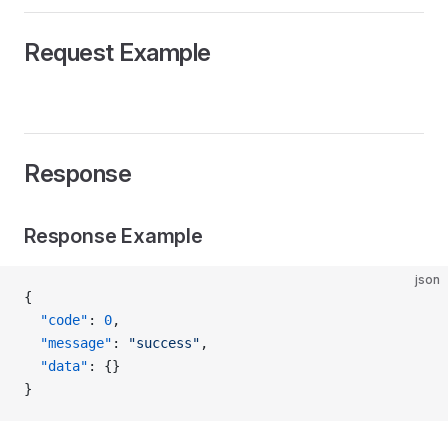
Request Example
Response
Response Example
json
{
  "code"
: 
0
,
  "message"
: 
"success"
,
  "data"
: {}
}