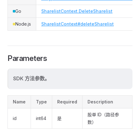
Go
SharelistContext.DeleteSharelist
Node.js
SharelistContext#deleteSharelist
Parameters
SDK 方法参数。
Name
Type
Required
Description
股单 ID（路径参
id
int64
是
数）