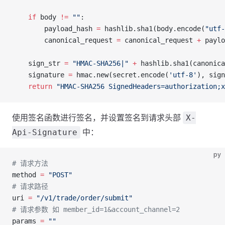
    if
 body 
!=
 ""
:
        payload_hash 
=
 hashlib.sha1(body.encode(
"utf-
        canonical_request 
=
 canonical_request 
+
 paylo
    sign_str 
=
 "HMAC-SHA256|"
 +
 hashlib.sha1(canonica
    signature 
=
 hmac.new(secret.encode(
'utf-8'
), sign
    return
 "HMAC-SHA256 SignedHeaders=authorization;x
使用签名函数进行签名，并设置签名到请求头部
X-
中：
Api-Signature
py
# 请求方法
method 
=
 "POST"
# 请求路径
uri 
=
 "/v1/trade/order/submit"
# 请求参数 如 member_id=1&account_channel=2
params 
=
 ""