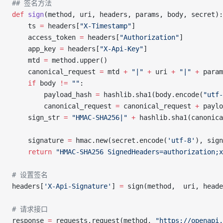
## 签名方法
def
 sign
(method, uri, headers, params, body, secret):
    ts 
=
 headers[
"X-Timestamp"
]
    access_token 
=
 headers[
"Authorization"
]
    app_key 
=
 headers[
"X-Api-Key"
]
    mtd 
=
 method.upper()
    canonical_request 
=
 mtd 
+
 "|"
 +
 uri 
+
 "|"
 +
 param
    if
 body 
!=
 ""
:
        payload_hash 
=
 hashlib.sha1(body.encode(
"utf-
        canonical_request 
=
 canonical_request 
+
 paylo
    sign_str 
=
 "HMAC-SHA256|"
 +
 hashlib.sha1(canonica
    signature 
=
 hmac.new(secret.encode(
'utf-8'
), sign
    return
 "HMAC-SHA256 SignedHeaders=authorization;x
# 设置签名
headers[
'X-Api-Signature'
] 
=
 sign(method,  uri, heade
# 请求接口
response 
=
 requests.request(method, 
"https://openapi.