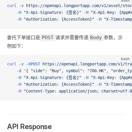
bash
curl
 -v
 https://openapi.longportapp.com/v1/asset/stoc
    -H
 "X-Api-Signature: {签名}"
 -H
 "X-Api-Key: {AppK
    -H
 "Authorization: {AccessToken}"
 -H
 "X-Timestamp
委托下单接口是
请求并需要传递
参数，示
POST
Body
例如下：
bash
curl
 -v
 -XPOST
 https://openapi.longportapp.com/v1/tra
    -d
 '{ "side": "Buy", symbol": "700.HK", "order_ty
    -H
 "X-Api-Signature: {签名}"
 -H
 "X-Api-Key: {AppK
    -H
 "Authorization: {AccessToken}"
 -H
 "X-Timestamp
    -H
 "Content-Type: application/json; charset=utf-8
API Response