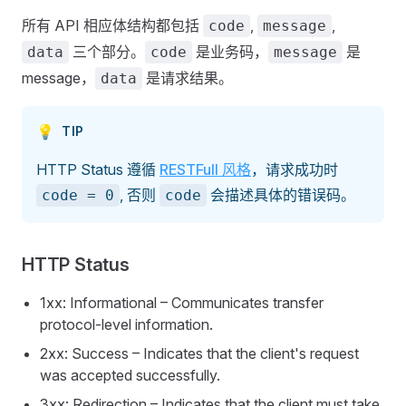
所有 API 相应体结构都包括
,
,
code
message
三个部分。
是业务码，
是
data
code
message
message，
是请求结果。
data
💡
TIP
HTTP Status 遵循
RESTFull 风格
，请求成功时
, 否则
会描述具体的错误码。
code = 0
code
HTTP Status
1xx: Informational – Communicates transfer
protocol-level information.
2xx: Success – Indicates that the client's request
was accepted successfully.
3xx: Redirection – Indicates that the client must take