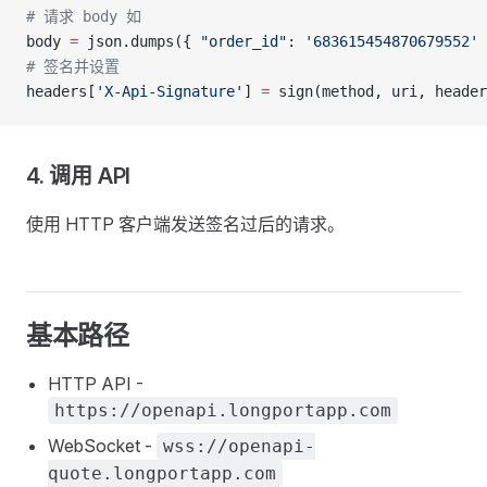
# 请求 body 如
body 
=
 json.dumps({ 
"order_id"
: 
'683615454870679552'
 
# 签名并设置
headers[
'X-Api-Signature'
] 
=
 sign(method, uri, header
4. 调用 API
使用 HTTP 客户端发送签名过后的请求。
基本路径
HTTP API -
https://openapi.longportapp.com
WebSocket -
wss://openapi-
quote.longportapp.com