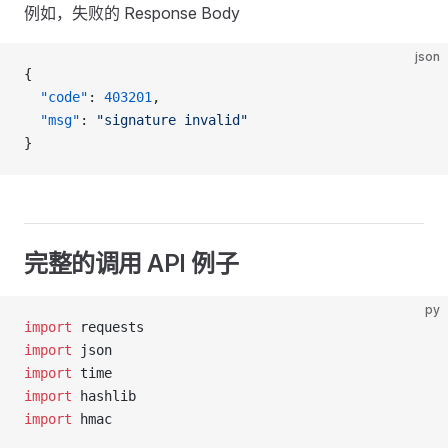
例如，失败的 Response Body
json
{
  "code"
: 
403201
,
  "msg"
: 
"signature invalid"
}
完整的调用 API 例子
py
import
 requests
import
 json
import
 time
import
 hashlib
import
 hmac