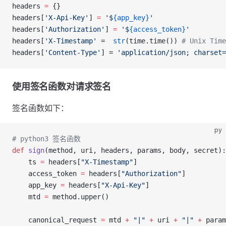
headers 
=
 {}
headers[
'X-Api-Key'
] 
=
 '$
{app_key}
'
headers[
'Authorization'
] 
=
 '$
{access_token}
'
headers[
'X-Timestamp'
 =  
str
(time.time()) 
# Unix Time
headers[
'Content-Type'
] = 
'application/json; charset=
使用签名函数对请求签名
签名函数如下：
py
# python3 签名函数
def
 sign
(method, uri, headers, params, body, secret):
    ts 
=
 headers[
"X-Timestamp"
]
    access_token 
=
 headers[
"Authorization"
]
    app_key 
=
 headers[
"X-Api-Key"
]
    mtd 
=
 method.upper()
    canonical_request 
=
 mtd 
+
 "|"
 +
 uri 
+
 "|"
 +
 param