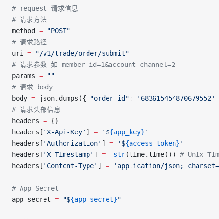
# request 请求信息
# 请求方法
method 
=
 "POST"
# 请求路径
uri 
=
 "/v1/trade/order/submit"
# 请求参数 如 member_id=1&account_channel=2
params 
=
 ""
# 请求 body
body 
=
 json.dumps({ 
"order_id"
: 
'683615454870679552'
 
# 请求头部信息
headers 
=
 {}
headers[
'X-Api-Key'
] 
=
 '$
{app_key}
'
headers[
'Authorization'
] 
=
 '$
{access_token}
'
headers[
'X-Timestamp'
] 
=
  str
(time.time()) 
# Unix Tim
headers[
'Content-Type'
] 
=
 'application/json; charset=
# App Secret
app_secret 
=
 "$
{app_secret}
"