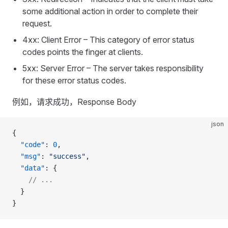
some additional action in order to complete their
request.
4xx: Client Error – This category of error status
codes points the finger at clients.
5xx: Server Error – The server takes responsibility
for these error status codes.
例如，请求成功，Response Body
json
{
  "code"
: 
0
,
  "msg"
: 
"success"
,
  "data"
: {
    // ...
  }
}