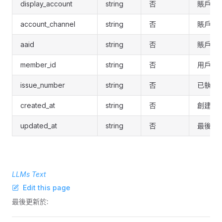
display_account
string
否
賬戶顯
account_channel
string
否
賬戶渠
aaid
string
否
賬戶資產
member_id
string
否
用戶 ID
issue_number
string
否
已執行
created_at
string
否
創建時
updated_at
string
否
最後更
LLMs Text
Edit this page
最後更新於: