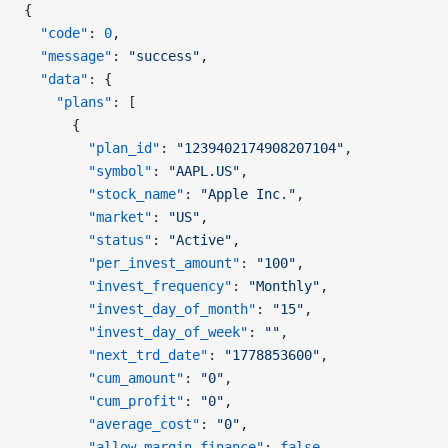
{
  "code"
: 
0
,
  "message"
: 
"success"
,
  "data"
: {
    "plans"
: [
      {
        "plan_id"
: 
"1239402174908207104"
,
        "symbol"
: 
"AAPL.US"
,
        "stock_name"
: 
"Apple Inc."
,
        "market"
: 
"US"
,
        "status"
: 
"Active"
,
        "per_invest_amount"
: 
"100"
,
        "invest_frequency"
: 
"Monthly"
,
        "invest_day_of_month"
: 
"15"
,
        "invest_day_of_week"
: 
""
,
        "next_trd_date"
: 
"1778853600"
,
        "cum_amount"
: 
"0"
,
        "cum_profit"
: 
"0"
,
        "average_cost"
: 
"0"
,
        "allow_margin_finance"
: 
false
,