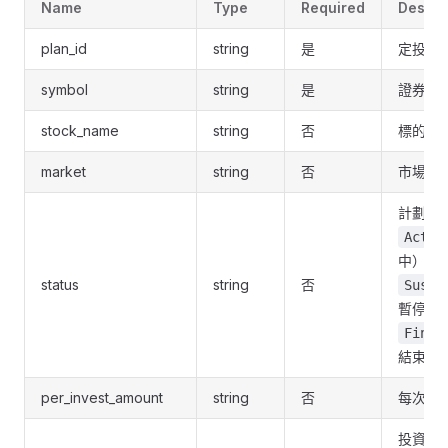
Name
Type
Required
Descri
plan_id
string
是
定投計劃
symbol
string
是
證券代
stock_name
string
否
標的名
market
string
否
市場
計劃狀
Activ
中）、
status
string
否
Suspe
暫停）
Finis
結束）
per_invest_amount
string
否
每次投
投資頻