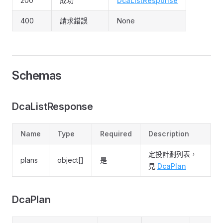
200
成功
DcaListResponse
400
請求錯誤
None
Schemas
DcaListResponse
Name
Type
Required
Description
定投計劃列表，
plans
object[]
是
見
DcaPlan
DcaPlan