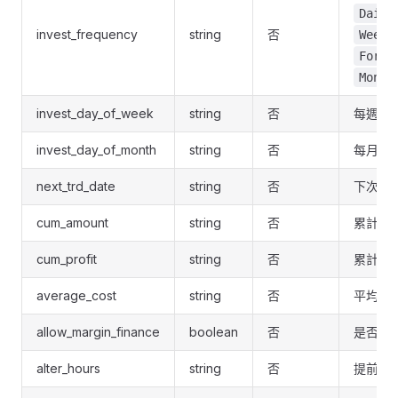
Daily
invest_frequency
string
否
Weekl
Fortn
Month
invest_day_of_week
string
否
每週扣
invest_day_of_month
string
否
每月扣
next_trd_date
string
否
下次交
cum_amount
string
否
累計投
cum_profit
string
否
累計盈
average_cost
string
否
平均持
allow_margin_finance
boolean
否
是否允
alter_hours
string
否
提前提