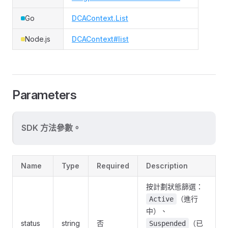
Go
DCAContext.List
Node.js
DCAContext#list
Parameters
SDK 方法參數。
Name
Type
Required
Description
按計劃狀態篩選：
（進行
Active
中）、
status
string
否
（已
Suspended