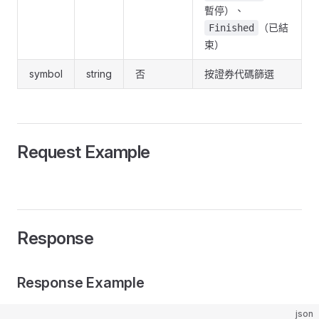
暫停）、
（已結
Finished
束）
symbol
string
否
按證券代碼篩選
Request Example
Response
Response Example
json