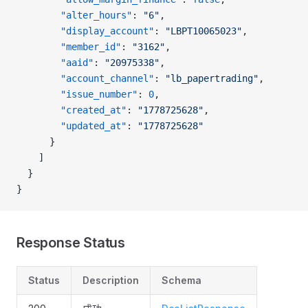
        "alter_hours"
: 
"6"
,
        "display_account"
: 
"LBPT10065023"
,
        "member_id"
: 
"3162"
,
        "aaid"
: 
"20975338"
,
        "account_channel"
: 
"lb_papertrading"
,
        "issue_number"
: 
0
,
        "created_at"
: 
"1778725628"
,
        "updated_at"
: 
"1778725628"
      }
    ]
  }
}
Response Status
Status
Description
Schema