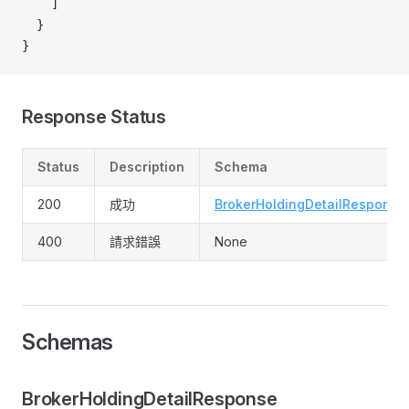
    ]
  }
}
Response Status
Status
Description
Schema
200
成功
BrokerHoldingDetailResponse
400
請求錯誤
None
Schemas
BrokerHoldingDetailResponse