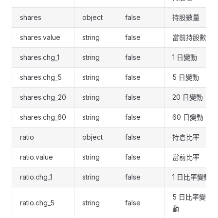
shares
object
false
持股數量
shares.value
string
false
當前持股數
shares.chg_1
string
false
1 日變動
shares.chg_5
string
false
5 日變動
shares.chg_20
string
false
20 日變動
shares.chg_60
string
false
60 日變動
ratio
object
false
持倉比率
ratio.value
string
false
當前比率
ratio.chg_1
string
false
1 日比率變動
5 日比率變
ratio.chg_5
string
false
動