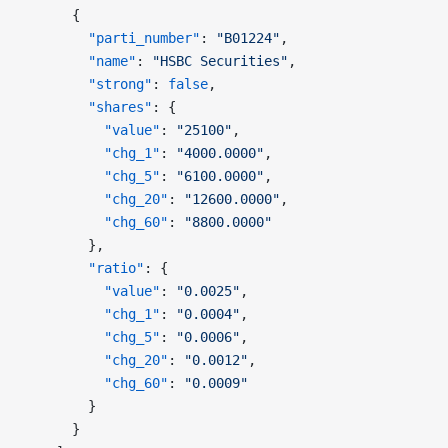
      {
        "parti_number"
: 
"B01224"
,
        "name"
: 
"HSBC Securities"
,
        "strong"
: 
false
,
        "shares"
: {
          "value"
: 
"25100"
,
          "chg_1"
: 
"4000.0000"
,
          "chg_5"
: 
"6100.0000"
,
          "chg_20"
: 
"12600.0000"
,
          "chg_60"
: 
"8800.0000"
        },
        "ratio"
: {
          "value"
: 
"0.0025"
,
          "chg_1"
: 
"0.0004"
,
          "chg_5"
: 
"0.0006"
,
          "chg_20"
: 
"0.0012"
,
          "chg_60"
: 
"0.0009"
        }
      }