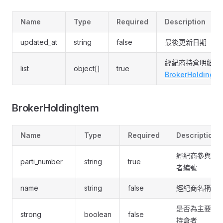
Name
Type
Required
Description
updated_at
string
false
最後更新日期
經紀商持倉明細，
list
object[]
true
BrokerHoldingIt
BrokerHoldingItem
Name
Type
Required
Description
經紀商參與
parti_number
string
true
者編號
name
string
false
經紀商名稱
是否為主要
strong
boolean
false
持倉者