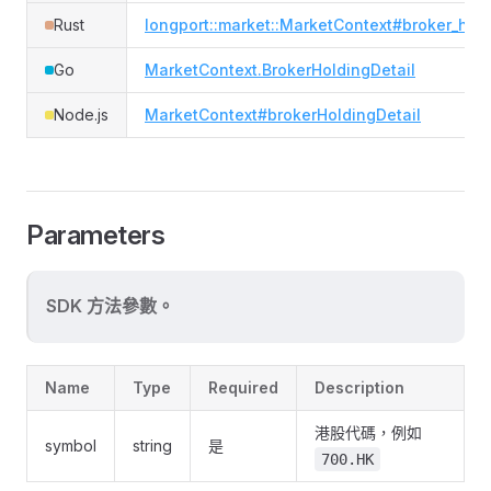
Rust
longport::market::MarketContext#broker_hold
Go
MarketContext.BrokerHoldingDetail
Node.js
MarketContext#brokerHoldingDetail
Parameters
SDK 方法參數。
Name
Type
Required
Description
港股代碼，例如
symbol
string
是
700.HK