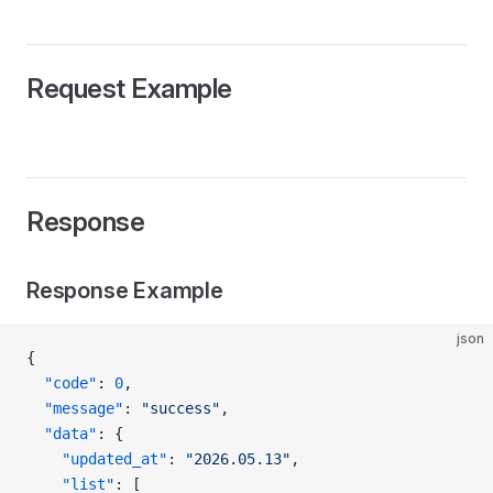
Request Example
Response
Response Example
json
{
  "code"
: 
0
,
  "message"
: 
"success"
,
  "data"
: {
    "updated_at"
: 
"2026.05.13"
,
    "list"
: [