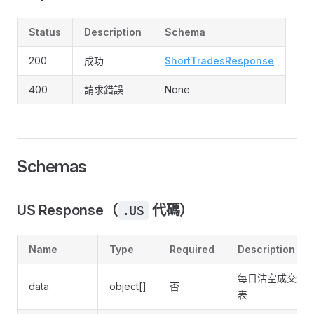
Status
Description
Schema
200
成功
ShortTradesResponse
400
請求錯誤
None
Schemas
US Response（
代碼）
.US
Name
Type
Required
Description
每日沽空成交量
data
object[]
否
表