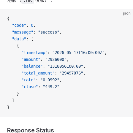
港股（
後綴）：
.HK
json
{
  "code"
: 
0
,
  "message"
: 
"success"
,
  "data"
: [
    {
      "timestamp"
: 
"2026-05-17T16:00:00Z"
,
      "amount"
: 
"2926000"
,
      "balance"
: 
"1318056100.00"
,
      "total_amount"
: 
"29497076"
,
      "rate"
: 
"0.0992"
,
      "close"
: 
"449.2"
    }
  ]
}
Response Status