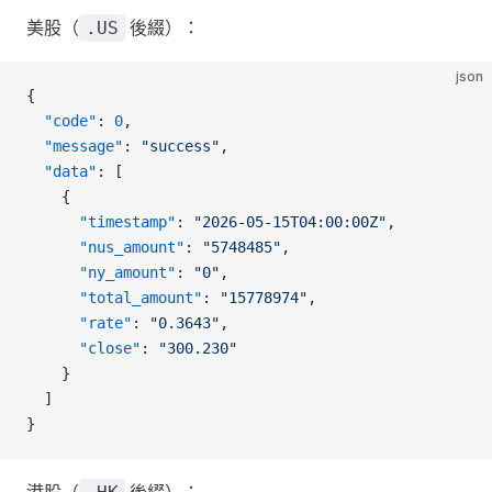
美股（
後綴）：
.US
json
{
  "code"
: 
0
,
  "message"
: 
"success"
,
  "data"
: [
    {
      "timestamp"
: 
"2026-05-15T04:00:00Z"
,
      "nus_amount"
: 
"5748485"
,
      "ny_amount"
: 
"0"
,
      "total_amount"
: 
"15778974"
,
      "rate"
: 
"0.3643"
,
      "close"
: 
"300.230"
    }
  ]
}