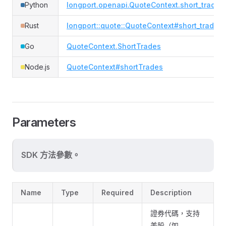
Python
longport.openapi.QuoteContext.short_trades
Rust
longport::quote::QuoteContext#short_trades
Go
QuoteContext.ShortTrades
Node.js
QuoteContext#shortTrades
Parameters
SDK 方法參數。
Name
Type
Required
Description
證券代碼，支持
美股（如