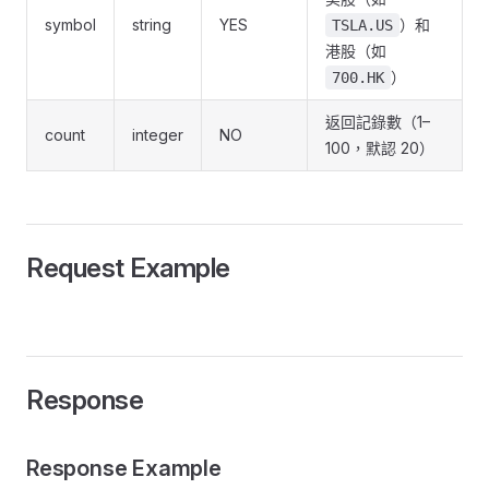
symbol
string
YES
）和
TSLA.US
港股（如
）
700.HK
返回記錄數（1–
count
integer
NO
100，默認 20）
Request Example
Response
Response Example