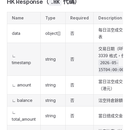
HK Response（
代碼）
.HK
Name
Type
Required
Description
每日沽空成交量
data
object[]
否
表
交易日期（RFC
∟
3339 格式，例如
string
否
timestamp
2026-05-
15T04:00:00Z
當日沽空成交金
∟ amount
string
否
（港元）
∟ balance
string
否
沽空持倉餘額
∟
string
否
當日總成交金額
total_amount