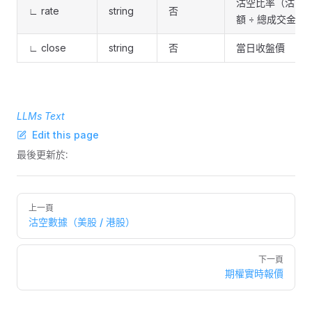
沽空比率（沽空
∟ rate
string
否
額 ÷ 總成交金額
∟ close
string
否
當日收盤價
LLMs Text
Edit this page
最後更新於:
Pager
上一頁
沽空數據（美股 / 港股）
下一頁
期權實時報價