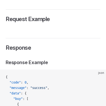
Request Example
Response
Response Example
json
{
  "code"
: 
0
,
  "message"
: 
"success"
,
  "data"
: {
    "buy"
: [
      {