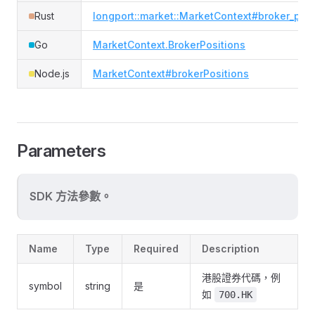
Rust
longport::market::MarketContext#broker_posi
Go
MarketContext.BrokerPositions
Node.js
MarketContext#brokerPositions
Parameters
SDK 方法參數。
Name
Type
Required
Description
港股證券代碼，例
symbol
string
是
如
700.HK