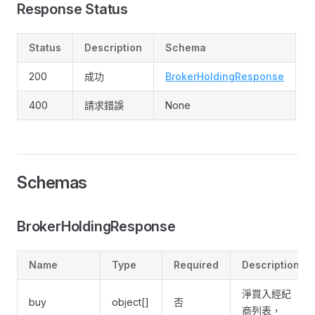
Response Status
Status
Description
Schema
200
成功
BrokerHoldingResponse
400
請求錯誤
None
Schemas
BrokerHoldingResponse
Name
Type
Required
Description
淨買入經紀
buy
object[]
否
商列表，