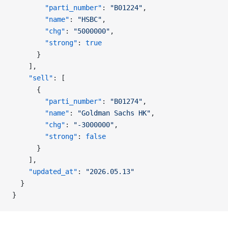
        "parti_number"
: 
"B01224"
,
        "name"
: 
"HSBC"
,
        "chg"
: 
"5000000"
,
        "strong"
: 
true
      }
    ],
    "sell"
: [
      {
        "parti_number"
: 
"B01274"
,
        "name"
: 
"Goldman Sachs HK"
,
        "chg"
: 
"-3000000"
,
        "strong"
: 
false
      }
    ],
    "updated_at"
: 
"2026.05.13"
  }
}