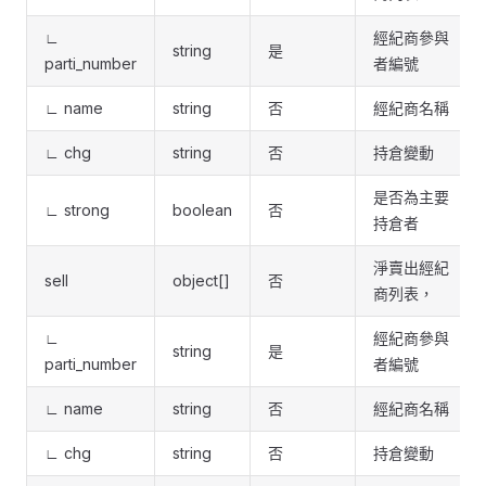
∟
經紀商參與
string
是
parti_number
者編號
∟ name
string
否
經紀商名稱
∟ chg
string
否
持倉變動
是否為主要
∟ strong
boolean
否
持倉者
淨賣出經紀
sell
object[]
否
商列表，
∟
經紀商參與
string
是
parti_number
者編號
∟ name
string
否
經紀商名稱
∟ chg
string
否
持倉變動