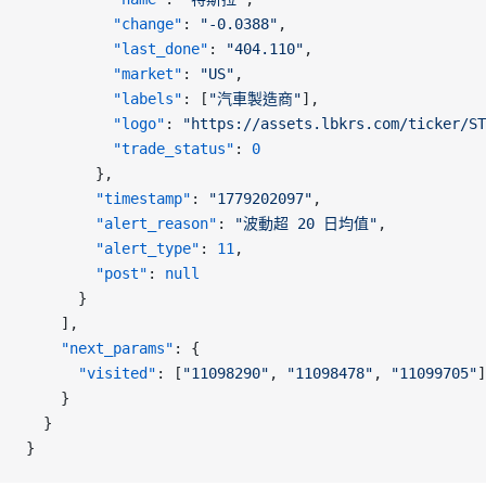
          "change"
: 
"-0.0388"
,
          "last_done"
: 
"404.110"
,
          "market"
: 
"US"
,
          "labels"
: [
"汽車製造商"
],
          "logo"
: 
"https://assets.lbkrs.com/ticker/ST
          "trade_status"
: 
0
        },
        "timestamp"
: 
"1779202097"
,
        "alert_reason"
: 
"波動超 20 日均值"
,
        "alert_type"
: 
11
,
        "post"
: 
null
      }
    ],
    "next_params"
: {
      "visited"
: [
"11098290"
, 
"11098478"
, 
"11099705"
]
    }
  }
}