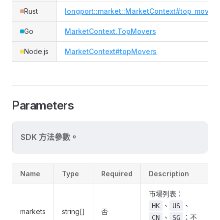
Rust
longport::market::MarketContext#top_movers
Go
MarketContext.TopMovers
Node.js
MarketContext#topMovers
Parameters
SDK 方法參數。
Name
Type
Required
Description
市場列表：
、
、
HK
US
markets
string[]
否
、
；不
CN
SG