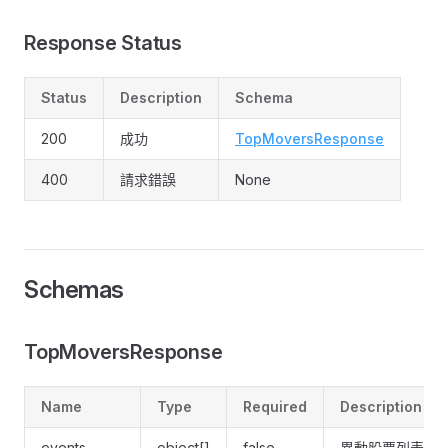
Response Status
Status
Description
Schema
200
成功
TopMoversResponse
400
請求錯誤
None
Schemas
TopMoversResponse
Name
Type
Required
Description
events
object[]
false
異動股票列表