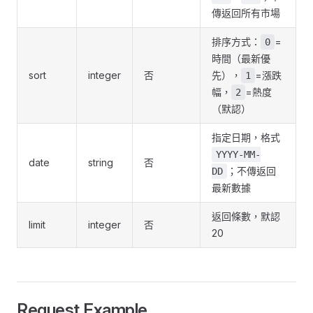
傳返回所有市場
排序方式：
=
0
時間（最新優
sort
integer
否
先），
=漲跌
1
幅，
=熱度
2
（默認）
指定日期，格式
YYYY-MM-
date
string
否
；不傳返回
DD
最新數據
返回條數，默認
limit
integer
否
20
Request Example