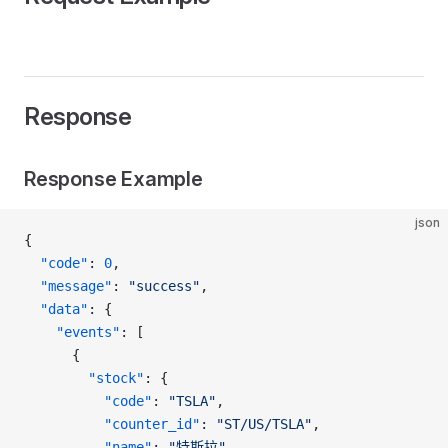
Response
Response Example
json
{
  "code"
: 
0
,
  "message"
: 
"success"
,
  "data"
: {
    "events"
: [
      {
        "stock"
: {
          "code"
: 
"TSLA"
,
          "counter_id"
: 
"ST/US/TSLA"
,
          "name"
: 
"特斯拉"
,