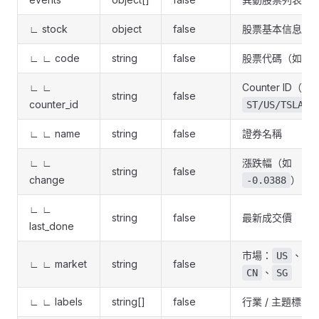
∟ stock
object
false
股票基本信息
∟ ∟ code
string
false
股票代碼（如
T
∟ ∟
Counter ID（如
string
false
counter_id
）
ST/US/TSLA
∟ ∟ name
string
false
證券名稱
∟ ∟
漲跌幅（如
string
false
change
）
-0.0388
∟ ∟
string
false
最新成交價
last_done
市場：
、
US
HK
∟ ∟ market
string
false
、
CN
SG
∟ ∟ labels
string[]
false
行業 / 主題標籤