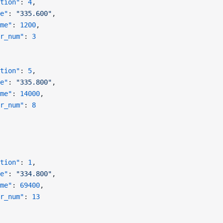
tion"
: 
4
,
e"
: 
"335.600"
,
me"
: 
1200
,
r_num"
: 
3
tion"
: 
5
,
e"
: 
"335.800"
,
me"
: 
14000
,
r_num"
: 
8
tion"
: 
1
,
e"
: 
"334.800"
,
me"
: 
69400
,
r_num"
: 
13