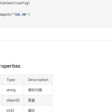
Context(config)
depth(
"700.HK"
)
roperties
Type
Description
string
標的代碼
object[]
賣盤
int32
檔位