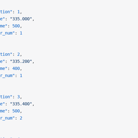
tion"
: 
1
,
e"
: 
"335.000"
,
me"
: 
500
,
r_num"
: 
1
tion"
: 
2
,
e"
: 
"335.200"
,
me"
: 
400
,
r_num"
: 
1
tion"
: 
3
,
e"
: 
"335.400"
,
me"
: 
500
,
r_num"
: 
2