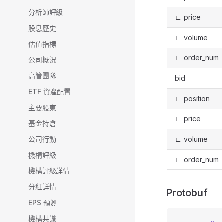
分析師評級
∟ price
股息歷史
∟ volume
估值指標
∟ order_num
公司概況
高管團隊
bid
ETF 資產配置
∟ position
主要股東
∟ price
基金持倉
公司行動
∟ volume
機構評級
∟ order_num
機構評級詳情
分紅詳情
Protobuf
EPS 預測
機構共識