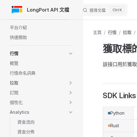
LongPort API 文檔
搜尋文檔
K
跳轉到內容
Sidebar Navigation
平台介紹
主頁
/
行情
/
拉取
/
快速開始
獲取標
行情
概覽
該接口用於獲取
行情命名詞典
拉取
訂閱
SDK Links
個性化
Analytics
Python
資金流向
Rust
資金分佈