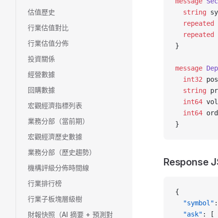
message
 Sec
估值歷史
  string
 sy
  repeated
 
行業估值對比
  repeated
 
行業估值分佈
}
投資關係
message
 Dep
經營數據
  int32
 pos
回購數據
  string
 pr
  int64
 vol
宏觀經濟指標列表
  int64
 ord
業務分部（當前期）
}
宏觀經濟歷史數據
業務分部（歷史趨勢）
Response 
機構評級分佈時間線
行業排行榜
{
行業子板塊層級樹
  "symbol"
:
財報快照（AI 摘要 + 預測對
  "ask"
: [