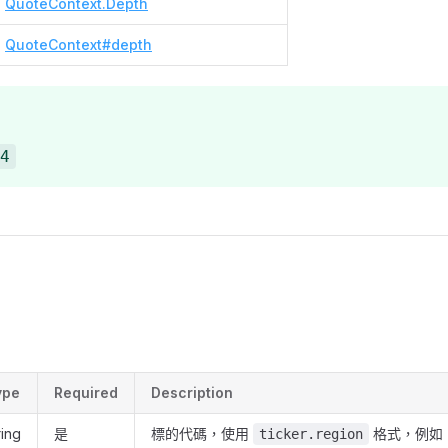
QuoteContext.Depth
QuoteContext#depth
4
ype
Required
Description
ring
是
標的代碼，使用
格式，例如
ticker.region