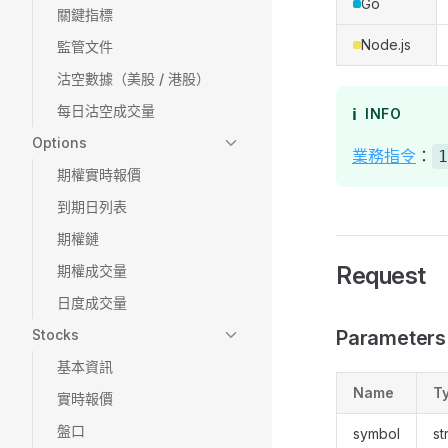
Go
關鍵指標
Node.js
監管文件
沽空數據（美股 / 港股）
每日沽空成交量
ℹ️
INFO
Options
業務指令
：
1
期權實時報價
到期日列表
期權鏈
Request
期權成交量
日度成交量
Stocks
Parameters
基本資訊
Name
T
實時報價
盤口
symbol
st