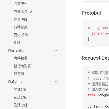
券商佇列
券商席位 ID
Protobuf
逐筆明細
分時數據
message
 Sec
  string
 sy
歷史 K 線
}
K 線
Warrants
Request Ex
實時報價
發行商列表
# 獲取標的盤
篩選器
# https://o
Watchlist
# 運行前請
關注分組
# 如沒有開通
from
 longpo
創建分組
刪除分組
config 
=
 Co