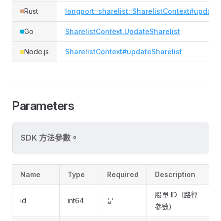
Rust
longport::sharelist::SharelistContext#update_
Go
SharelistContext.UpdateSharelist
Node.js
SharelistContext#updateSharelist
Parameters
SDK 方法參數。
Name
Type
Required
Description
股單 ID（路徑
id
int64
是
參數）