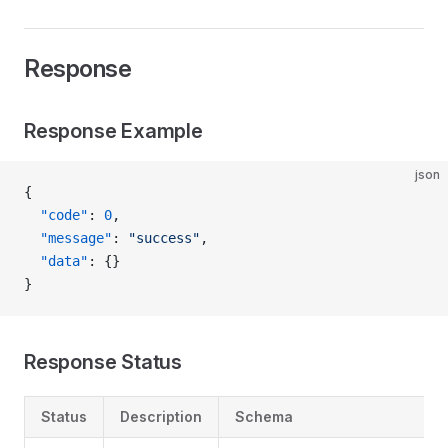
Response
Response Example
json
{
  "code"
: 
0
,
  "message"
: 
"success"
,
  "data"
: {}
}
Response Status
Status
Description
Schema