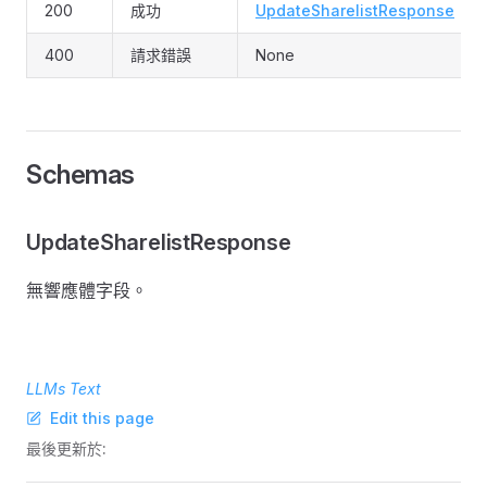
200
成功
UpdateSharelistResponse
400
請求錯誤
None
Schemas
UpdateSharelistResponse
無響應體字段。
LLMs Text
Edit this page
最後更新於: