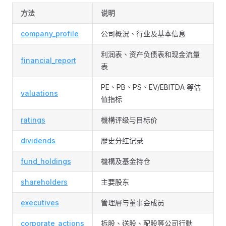
方法
说明
company_profile
公司概況、行业及基本信息
利润表、资产负债表和现金流量
financial_report
表
PE、PB、PS、EV/EBITDA 等估
valuations
值指标
ratings
機構评级与目标价
dividends
歷史分红记录
fund_holdings
機構及基金持仓
shareholders
主要股东
executives
管理層与董事会成员
corporate_actions
拆股、送股、配股等公司行動